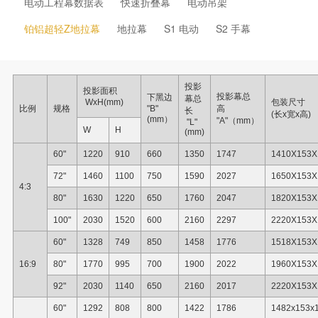
电动工程幕数据表
快速折叠幕
电动吊架
铂铝超轻Z地拉幕
地拉幕
S1 电动
S2 手幕
投影
投影面积
投影幕总
下黑边
幕总
WxH(mm)
包装尺寸
比例
规格
"B"
高
长
(长x宽x高)
(mm）
"A"（mm）
"L"
W
H
(mm)
60"
1220
910
660
1350
1747
1410X153X
72"
1460
1100
750
1590
2027
1650X153X
4:3
80"
1630
1220
650
1760
2047
1820X153X
100"
2030
1520
600
2160
2297
2220X153X
60"
1328
749
850
1458
1776
1518X153X
16:9
80"
1770
995
700
1900
2022
1960X153X
92"
2030
1140
650
2160
2017
2220X153X
60"
1292
808
800
1422
1786
1482x153x