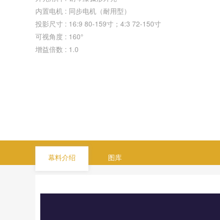
内置电机 : 同步电机（耐用型）
投影尺寸 : 16:9 80-159寸；4:3 72-150寸
可视角度 : 160°
增益倍数 : 1.0
幕料介绍
图库