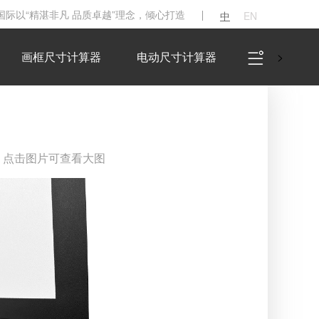
K国际以“精湛非凡 品质卓越”理念，倾心打造
中
EN
画框尺寸计算器
电动尺寸计算器
>
点击图片可查看大图