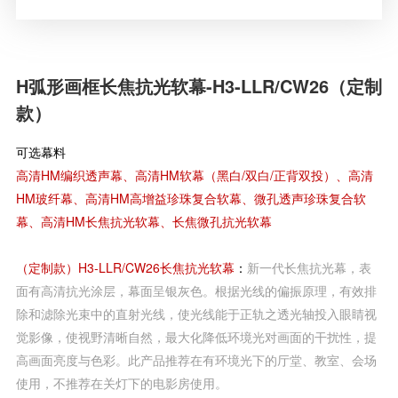
H弧形画框长焦抗光软幕-H3-LLR/CW26（定制
款）
可选幕料
高清HM编织透声幕、高清HM软幕（黑白/双白/正背双投）、高清
HM玻纤幕、高清HM高增益珍珠复合软幕、微孔透声珍珠复合软
幕、高清HM长焦抗光软幕、长焦微孔抗光软幕
（定制款）
H3-LLR/CW26长焦抗光软幕
：
新一代长焦抗光幕，表
面有高清抗光涂层，幕面呈银灰色。根据光线的偏振原理，有效排
除和滤除光束中的直射光线，使光线能于正轨之透光轴投入眼睛视
觉影像，使视野清晰自然，最大化降低环境光对画面的干扰性，提
高画面亮度与色彩。此产品推荐在有环境光下的厅堂、教室、会场
使用，不推荐在关灯下的电影房使用。