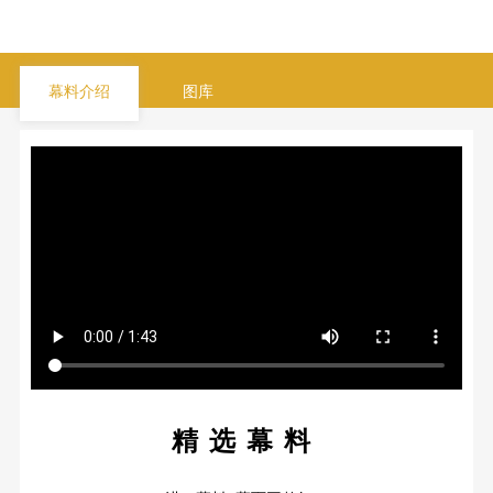
幕料介绍
图库
精选幕料