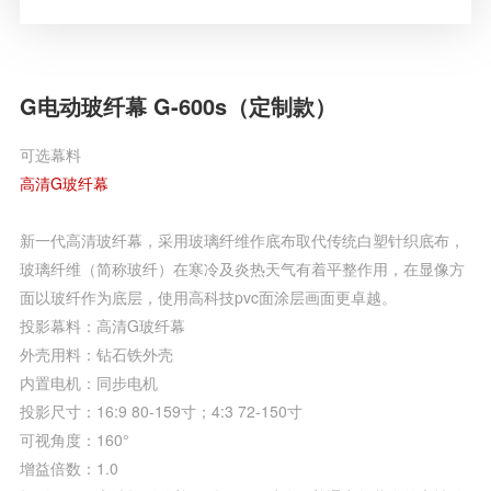
G电动玻纤幕 G-600s（定制款）
可选幕料
高清G玻纤幕
新一代高清玻纤幕，采用玻璃纤维作底布取代传统白塑针织底布，
玻璃纤维（简称玻纤）在寒冷及炎热天气有着平整作用，在显像方
面以玻纤作为底层，使用高科技pvc面涂层画面更卓越。
投影幕料：高清G玻纤幕
外壳用料：钻石铁外壳
内置电机：同步电机
投影尺寸：16:9 80-159寸；4:3 72-150寸
可视角度：160°
增益倍数：1.0