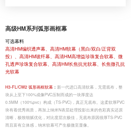
高级HM系列弧形画框幕
可选幕料
高清HM编织透声幕、高清HM软幕（黑白/双白/正背双
投）、高清HM玻纤幕、高清HM高增益珍珠复合软幕、微
孔透声珍珠复合软幕、高清HM长焦抗光软幕、长焦微孔抗
光软幕
H3-FL/CW2 弧形画框软幕
：
新一代进口高清软幕，无需底布，整
块从上至下100%成像PVC压制而成的一块厚度达
0.5MM（100%pvc）构成（TS-PVC)，真正无底布。这柔软厚PVC
块有着优秀画质，再加上纳米N表层处理投影出来的色彩真实还原
清晰，极致细腻优化，对比度层次极佳，无底布原因很厚TS-PVC
而且富有立体感，纳米软幕可产生极微至显像。