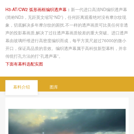
H3-AT/CW2 弧形画框编织透声幕
：
新一代进口高清ND编织透声幕
(简称ND3，无距英文缩写“ND”)，任何距离观看绝对没有摩尔纹现
象，切底解决多年摩尔纹的困扰.不一样的透声画质可比美任何非透
声的投影幕画质,解决了过往透声幕画质较差的重大突破。进口透声
幕由玻璃纤维进行高密度编织而成，每平方英尺超过76000的微小
开口，保证高品质的音效。编织透声幕属于高科技新型幕料，并非
传统打孔方法的打“孔透声幕”。
下面有幕料选配实图
幕料介绍
图库