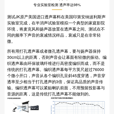
专业实验室检测 透声率达98%
测试JK原产美国进口透声幕料在美国印第安纳波利斯声
实验室完成，在半消声试验室模拟一个典型的家庭影院
环境，将麦克风和扬声器放置在透声幕之间。测试在不
同的频率下声音的衰减情况样品，衰减只是在非常轻
微。
所有用打孔透声幕或者微孔透声幕，要与扬声器保持
30cm以上的距离，否则声音会让幕面有轻微的振动。编
织透声幕由环保玻璃纤维进行高密度编织而成，而不是
传统的打孔透声幕。编织透声幕每平方英尺超过76000
个微小开口，声音从各个编织孔呈斜45度穿透，声音穿
透率至少相当于打孔透声的3倍，保证高品质的声音传
输。编织透声幕可以紧贴喇叭前面，不用预留投影幕与
音源的距离，这是传统打孔透声幕不能做到的。