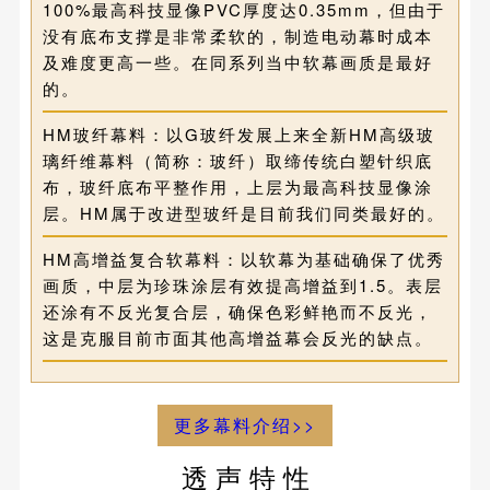
100%最高科技显像PVC厚度达0.35mm，但由于
没有底布支撑是非常柔软的，制造电动幕时成本
及难度更高一些。在同系列当中软幕画质是最好
的。
HM玻纤幕料：以G玻纤发展上来全新HM高级玻
璃纤维幕料（简称：玻纤）取缔传统白塑针织底
布，玻纤底布平整作用，上层为最高科技显像涂
层。HM属于改进型玻纤是目前我们同类最好的。
HM高增益复合软幕料：以软幕为基础确保了优秀
画质，中层为珍珠涂层有效提高增益到1.5。表层
还涂有不反光复合层，确保色彩鲜艳而不反光，
这是克服目前市面其他高增益幕会反光的缺点。
更多幕料介绍>>
透 声 特 性