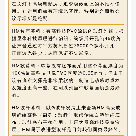
在关灯下高级电影房，追求极致画质的不推荐使
用。）适用例如有环境光客厅。特别适合商教会
议厅场所是绝配。
HM透声幕料：有高科技PVC涂层的玻纤维线，根
据显像科技原理进行编织，编织后开孔为45度角
让声音通过每平方英尺超过76000个微小开孔，
正面透光很少，从而保证不失影像。
HM软幕料：软幕没有底布而采用整个幕面厚度为
100%最高科技显像PVC厚度达0.35mm，但由于
没有底布支撑是非常柔软的，制造电动幕时成本
及难度更高一些。在同系列当中软幕画质是最好
的。
HM玻纤幕料：以G玻纤发展上来全新HM高级玻
璃纤维幕料（简称：玻纤）取缔传统白塑针织底
布，玻纤底布平整作用，上层为最高科技显像涂
层。HM属于改进型玻纤是目前我们同类最好的。