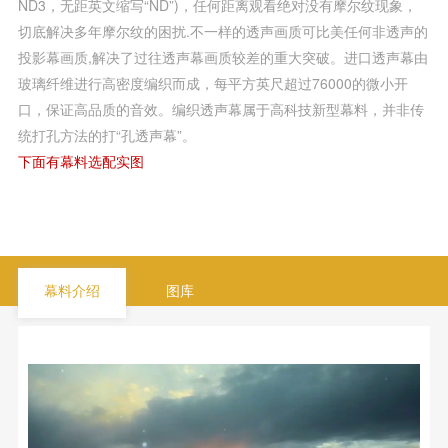
ND3，无距英文缩写“ND”)，任何距离观看绝对没有摩尔纹现象，
切底解决多年摩尔纹的困扰.不一样的透声画质可比美任何非透声的
投影幕画质,解决了过往透声幕画质较差的重大突破。进口透声幕由
玻璃纤维进行高密度编织而成，每平方英尺超过76000的微小开
口，保证高品质的音效。编织透声幕属于高科技新型幕料，并非传
统打孔方法的打“孔透声幕”。
下面有幕料选配实图
幕料介绍
图库