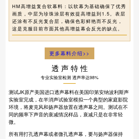
HM高增益复合软幕料：以软幕为基础确保了优秀
画质，中层为珍珠涂层有效提高增益到1.5。表层
还涂有不反光复合层，确保色彩鲜艳而不反光，
这是克服目前市面其他高增益幕会反光的缺点。
更多幕料介绍>>
透 声 特 性
专业实验室检测 透声率达98%
测试JK原产美国进口透声幕料在美国印第安纳波利斯声
实验室完成，在半消声试验室模拟一个典型的家庭影院
环境，将麦克风和扬声器放置在透声幕之间。测试在不
同的频率下声音的衰减情况样品，衰减只是在非常轻
微。
所有用打孔透声幕或者微孔透声幕，要与扬声器保持