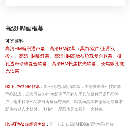
高级HM画框幕
可选幕料
高清HM编织透声幕、高清HM软幕（黑白/双白/正背双
投）、高清HM玻纤幕、高清HM高增益珍珠复合软幕、微
孔透声珍珠复合软幕、高清HM长焦抗光软幕、长焦微孔抗
光软幕
H3-FL/W2 HM软幕
：
新一代进口高清软幕，由整块厚高科技影像
PVC製成，这块厚达0.4mm影像PVC有别于其他幕种只是PVC涂
层，这柔软厚PVC块有著最优秀画质，精锐而真实极微致还原母带
影像有过人之处外，其独有丰厚画质是软幕的一大特色。
H3-AT/W2 编织透声幕
：
新一代进口高清ND编织透声幕(简称